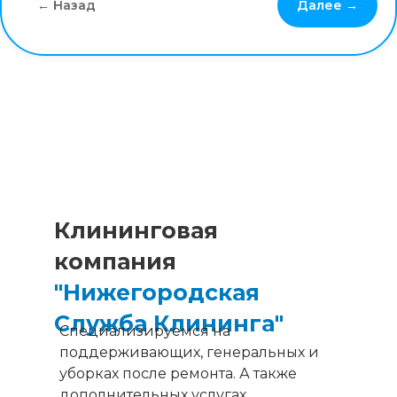
← Назад
Далее →
Клининговая
компания
"Нижегородская
Служба Клининга"
Специализируемся на
поддерживающих, генеральных и
уборках после ремонта. А также
дополнительных услугах.